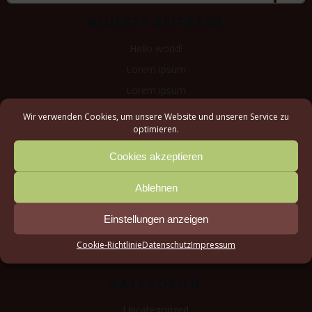
NEUESTE BEITRÄGE
Hello world!
Lorem ipsum
Lorem ipsum
Lorem Ipsum
Wir verwenden Cookies, um unsere Website und unseren Service zu
optimieren.
NEUESTE KOMMENTARE
Cookies akzeptieren
A WordPress Commenter
zu
Hello world!
Ablehnen
ARCHIV
Einstellungen anzeigen
Januar 2021
Cookie-Richtlinie
Datenschutz
Impressum
April 2019
KATEGORIEN
Uncategorized